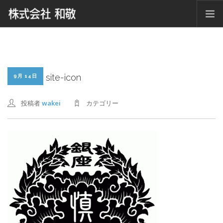
ホーム
ニュース
会社概要
site-icon
9月 14日
グループ紹介
投稿者
wakei
カテゴリー
仕事内容紹介
採用情報
お問い合わせ
SEARCH SITE