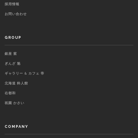
採用情報
お問い合わせ
GROUP
銀座 紫
ぎんざ 魁
ギャラリー & カフェ 帝
北海道 粋人館
右都和
祇園 かさい
COMPANY