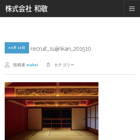
ホーム
ニュース
会社概要
recruit_suijinkan_201510
10月 12日
グループ紹介
投稿者
wakei
カテゴリー
仕事内容紹介
採用情報
お問い合わせ
SEARCH SITE