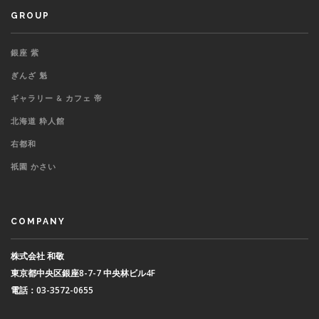
GROUP
銀座 紫
ぎんざ 魁
ギャラリー & カフェ 帝
北海道 粋人館
右都和
祇園 かさい
COMPANY
株式会社 和敬
東京都中央区銀座8-7-7 中央林ビル4F
電話：03-3572-0655