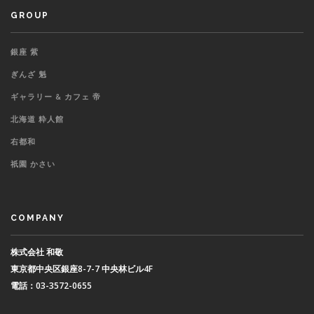
GROUP
銀座 紫
ぎんざ 魁
ギャラリー & カフェ 帝
北海道 粋人館
右都和
祇園 かさい
COMPANY
株式会社 和敬
東京都中央区銀座8-7-7 中央林ビル4F
電話：03-3572-0655