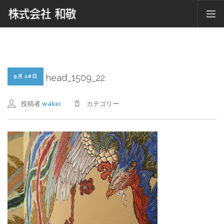
ホーム
ニュース
会社概要
head_1509_22
9月 18日
グループ紹介
投稿者
wakei
カテゴリー
仕事内容紹介
採用情報
お問い合わせ
SEARCH SITE