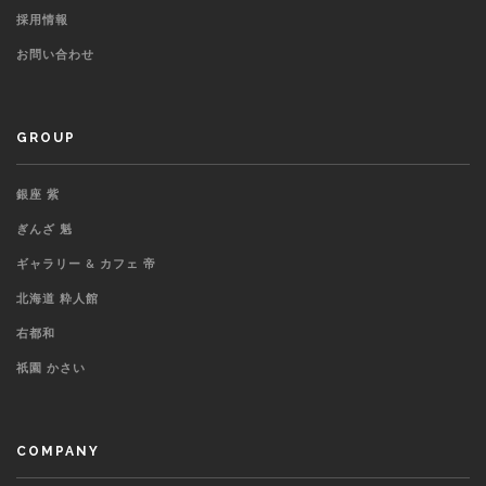
採用情報
お問い合わせ
GROUP
銀座 紫
ぎんざ 魁
ギャラリー & カフェ 帝
北海道 粋人館
右都和
祇園 かさい
COMPANY